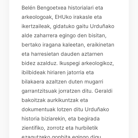
Belén Bengoetxea historialari eta
arkeologoak, EHUko irakasle eta
ikertzaileak, gidatuko gaitu Urduñako
alde zaharrera egingo den bisitan,
bertako iragana kaleetan, eraikinetan
eta harresietan dauden aztarnen
bidez azalduz. Ikuspegi arkeologikoz,
ibilbideak hiriaren jatorria eta
bilakaera azaltzen duten mugarri
garrantzitsuak jorratzen ditu. Geraldi
bakoitzak aurkikuntzak eta
dokumentuak lotzen ditu Urduñako
historia biziarekin, eta begirada
zientifiko, zorrotz eta hurbiletik
ezagutzeko gonbita egingo digu.