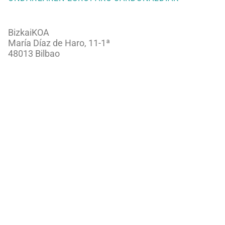
BizkaiKOA
María Díaz de Haro, 11-1ª
48013 Bilbao
944066082
ondareabizkaia@bizkaia.eus
Jarraitu gure sare sozialak:
Newsletter