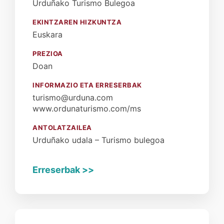
Urduñako Turismo Bulegoa
EKINTZAREN HIZKUNTZA
Euskara
PREZIOA
Doan
INFORMAZIO ETA ERRESERBAK
turismo@urduna.com
www.ordunaturismo.com/ms
ANTOLATZAILEA
Urduñako udala – Turismo bulegoa
Erreserbak >>