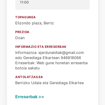
11:00
TOPAGUNEA
Elizondo plaza, Berriz
PREZIOA
Doan
INFORMAZIO ETA ERRESERBAK
Informazioa: ejardunaldiak@gmail.com
edo Gerediaga Elkartean 946818066
Erreserbak: Web gune honetan erreserba
botoia sakatu
ANTOLATZAILEA
Berrizko Udala eta Gerediaga Elkartea
Erreserbak >>