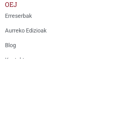
OEJ
Erreserbak
Aurreko Edizioak
Blog
Kontaktua
Ondarea Bizkaia
ONDAREAREN EUROPAKO JARDUNALDIAK
BizkaiKOA
María Díaz de Haro, 11-1ª
48013 Bilbao
944066082
ondareabizkaia@bizkaia.eus