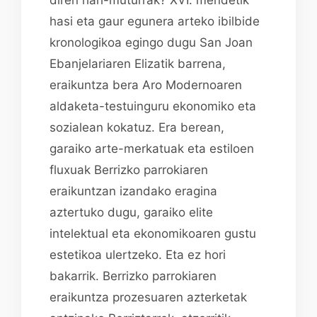
hasi eta gaur egunera arteko ibilbide
kronologikoa egingo dugu San Joan
Ebanjelariaren Elizatik barrena,
eraikuntza bera Aro Modernoaren
aldaketa-testuinguru ekonomiko eta
sozialean kokatuz. Era berean,
garaiko arte-merkatuak eta estiloen
fluxuak Berrizko parrokiaren
eraikuntzan izandako eragina
aztertuko dugu, garaiko elite
intelektual eta ekonomikoaren gustu
estetikoa ulertzeko. Eta ez hori
bakarrik. Berrizko parrokiaren
eraikuntza prozesuaren azterketak