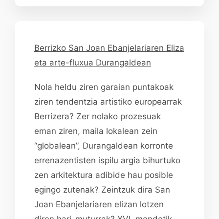
Berrizko San Joan Ebanjelariaren Eliza
eta arte-fluxua Durangaldean
Nola heldu ziren garaian puntakoak
ziren tendentzia artistiko europearrak
Berrizera? Zer nolako prozesuak
eman ziren, maila lokalean zein
“globalean”, Durangaldean korronte
errenazentisten ispilu argia bihurtuko
zen arkitektura adibide hau posible
egingo zutenak? Zeintzuk dira San
Joan Ebanjelariaren elizan lotzen
diren hari-muturrak? XVI. mendetik