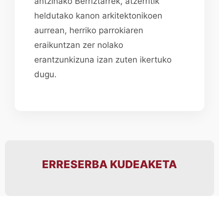
antzinako Berriztarrek, atzerritik
heldutako kanon arkitektonikoen
aurrean, herriko parrokiaren
eraikuntzan zer nolako
erantzunkizuna izan zuten ikertuko
dugu.
ERRESERBA KUDEAKETA