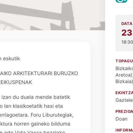
DATA
23
18:3
n eskutik
TOPAGU
Bizkaik
KAIKO ARKITEKTURARI BURUZKO
Aretoa)
Bizkaia
REIKUSPENAK
EKINTZ
a izan du duela mende batetik
Gaztele
 lan klasikoetatik hasi eta
PREZIO
erriagoetara. Foru Liburutegiak,
Doan
tektura horren gaineko bilduma
INFORM
ón edo Vida Vasca bezalako