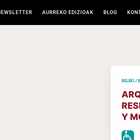
NEWSLETTER
AURREKO EDIZIOAK
BLOG
KON
BILBO / 
ARQ
RES
Y M