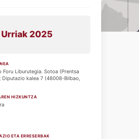
 Urriak 2025
0
NEA
o Foru Liburutegia. Sotoa (Prentsa
; Diputazio kalea 7 (48008-Bilbao,
)
AREN HIZKUNTZA
ra
A
AZIO ETA ERRESERBAK