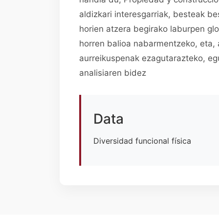
aldizkari interesgarriak, besteak b
horien atzera begirako laburpen glo
horren balioa nabarmentzeko, eta, 
aurreikuspenak ezagutarazteko, eg
analisiaren bidez
Data
Diversidad funcional física