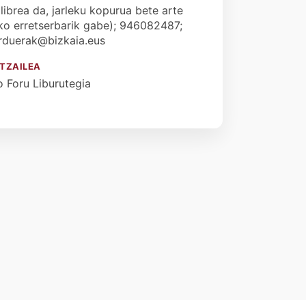
 librea da, jarleku kopurua bete arte
iko erretserbarik gabe); 946082487;
arduerak@bizkaia.eus
TZAILEA
o Foru Liburutegia