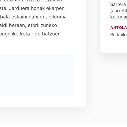
Sarrera
este. Jarduera honek ekarpen
(aurret
bala eskaini nahi du, bilduma
kulturj
aldi berean, etorkizuneko
ANTOLA
ungo ikerketa-ildo batzuen
Bizkaik