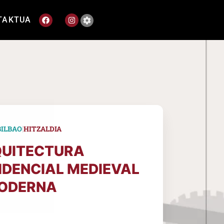
TAKTUA
|
BILBAO
HITZALDIA
UITECTURA
IDENCIAL MEDIEVAL
ODERNA