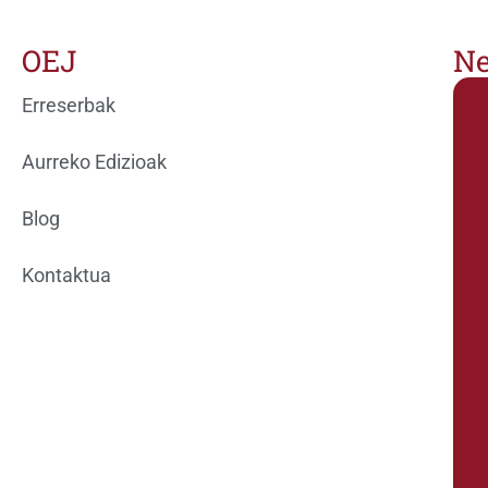
OEJ
Ne
Erreserbak
Aurreko Edizioak
Blog
Kontaktua