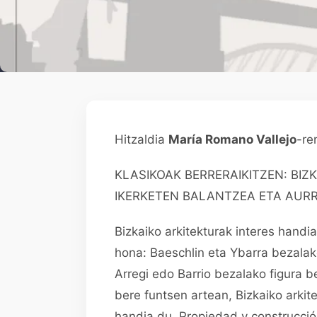
Hitzaldia
María Romano Vallejo
-re
KLASIKOAK BERRERAIKITZEN: BIZ
IKERKETEN BALANTZEA ETA AUR
Bizkaiko arkitekturak interes handi
hona: Baeschlin eta Ybarra bezalako
Arregi edo Barrio bezalako figura b
bere funtsen artean, Bizkaiko arki
handia du, Propiedad y construcci