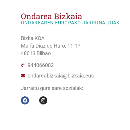
Ondarea Bizkaia
ONDAREAREN EUROPAKO JARDUNALDIAK
BizkaiKOA
María Díaz de Haro, 11-1ª
48013 Bilbao
944066082
ondareabizkaia@bizkaia.eus
Jarraitu gure sare sozialak: