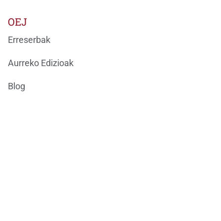
OEJ
Erreserbak
Aurreko Edizioak
Blog
Kontaktua
Ondarea Bizkaia
ONDAREAREN EUROPAKO JARDUNALDIAK
BizkaiKOA
María Díaz de Haro, 11-1ª
48013 Bilbao
944066082