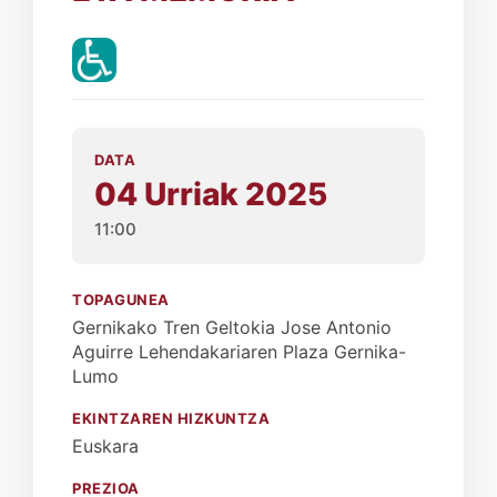
DATA
04 Urriak 2025
11:00
TOPAGUNEA
Gernikako Tren Geltokia Jose Antonio
Aguirre Lehendakariaren Plaza Gernika-
Lumo
EKINTZAREN HIZKUNTZA
Euskara
PREZIOA