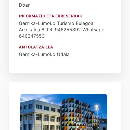
Doan
INFORMAZIO ETA ERRESERBAK
Gernika-Lumoko Turismo Bulegoa
Artekalea 8 Tel. 946255892 Whatsapp
646347553
ANTOLATZAILEA
Gernika-Lumoko Udala