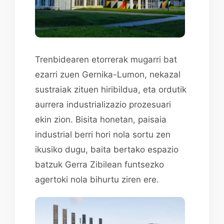
Trenbidearen etorrerak mugarri bat
ezarri zuen Gernika-Lumon, nekazal
sustraiak zituen hiribildua, eta ordutik
aurrera industrializazio prozesuari
ekin zion. Bisita honetan, paisaia
industrial berri hori nola sortu zen
ikusiko dugu, baita bertako espazio
batzuk Gerra Zibilean funtsezko
agertoki nola bihurtu ziren ere.