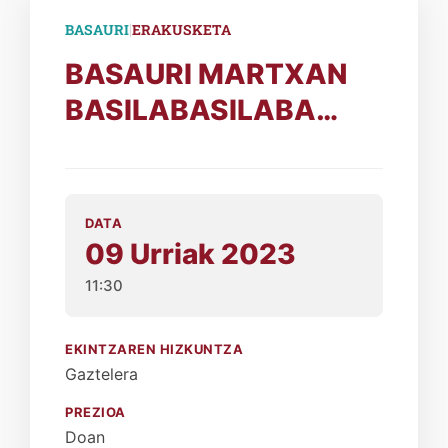
|
BASAURI
ERAKUSKETA
BASAURI MARTXAN
BASILABASILABA…
DATA
09 Urriak 2023
11:30
EKINTZAREN HIZKUNTZA
Gaztelera
PREZIOA
Doan