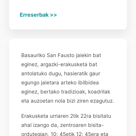
Erreserbak >>
Basauriko San Fausto jaiekin bat
eginez, argazki-erakusketa bat
antolatuko dugu, hasieratik gaur
egungo jaietara arteko ibilbidea
eginez, bertako tradizioak, koadrilak
eta auzoetan nola bizi ziren ezagutuz.
Erakusketa urriaren 2tik 22ra bisitatu
ahal izango da, zentroaren bisita-
ordutegian, 10: 45etik 12: 45era eta