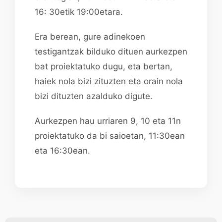
16: 30etik 19:00etara.
Era berean, gure adinekoen
testigantzak bilduko dituen aurkezpen
bat proiektatuko dugu, eta bertan,
haiek nola bizi zituzten eta orain nola
bizi dituzten azalduko digute.
Aurkezpen hau urriaren 9, 10 eta 11n
proiektatuko da bi saioetan, 11:30ean
eta 16:30ean.