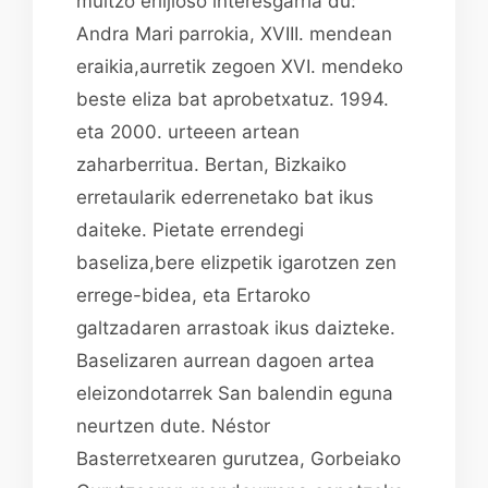
multzo erlijioso interesgarria du:
Andra Mari parrokia, XVIII. mendean
eraikia,aurretik zegoen XVI. mendeko
beste eliza bat aprobetxatuz. 1994.
eta 2000. urteeen artean
zaharberritua. Bertan, Bizkaiko
erretaularik ederrenetako bat ikus
daiteke. Pietate errendegi
baseliza,bere elizpetik igarotzen zen
errege-bidea, eta Ertaroko
galtzadaren arrastoak ikus daizteke.
Baselizaren aurrean dagoen artea
eleizondotarrek San balendin eguna
neurtzen dute. Néstor
Basterretxearen gurutzea, Gorbeiako