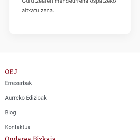
Gurutzearen mendeurrena ospatzeko
altxatu zena.
OEJ
Erreserbak
Aurreko Edizioak
Blog
Kontaktua
Ondarea Bizkaia