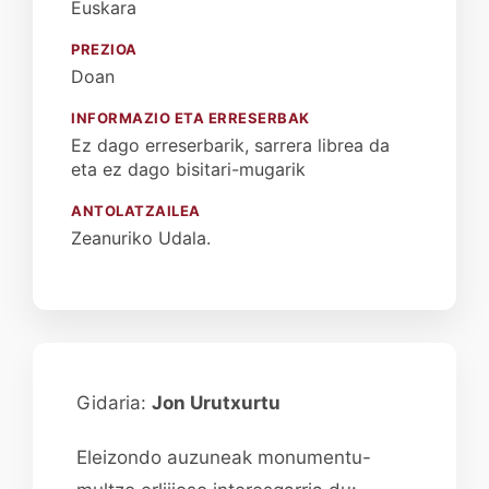
Euskara
PREZIOA
Doan
INFORMAZIO ETA ERRESERBAK
Ez dago erreserbarik, sarrera librea da
eta ez dago bisitari-mugarik
ANTOLATZAILEA
Zeanuriko Udala.
Gidaria:
Jon Urutxurtu
Eleizondo auzuneak monumentu-