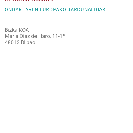
ONDAREAREN EUROPAKO JARDUNALDIAK
BizkaiKOA
María Díaz de Haro, 11-1ª
48013 Bilbao
944066082
ondareabizkaia@bizkaia.eus
Jarraitu gure sare sozialak:
Newsletter