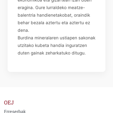
eragina. Gure lurraldeko meatze-
balentria handienetakobat, oraindik
behar bezala aztertu eta aztertu ez
dena.
Burdina mineralaren ustiapen sakonak
utzitako kubeta handia inguratzen
duten gainak zeharkatuko ditugu.
OEJ
Erreserbak