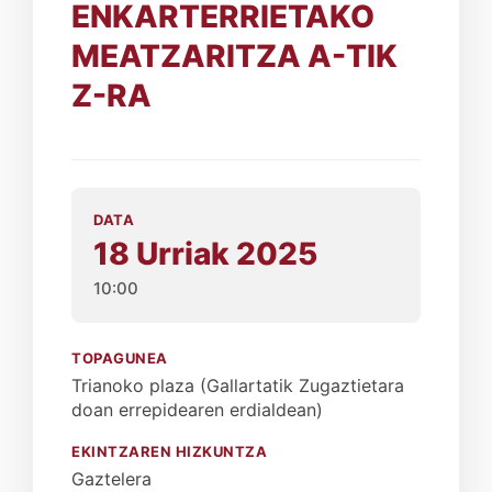
ENKARTERRIETAKO
MEATZARITZA A-TIK
Z-RA
DATA
18 Urriak 2025
10:00
TOPAGUNEA
Trianoko plaza (Gallartatik Zugaztietara
doan errepidearen erdialdean)
EKINTZAREN HIZKUNTZA
Gaztelera