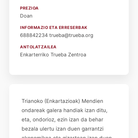
PREZIOA
Doan
INFORMAZIO ETA ERRESERBAK
688842234 trueba@trueba.org
ANTOLATZAILEA
Enkarterriko Trueba Zentroa
Trianoko (Enkartazioak) Mendien
ondareak galera handiak izan ditu,
eta, ondorioz, ezin izan da behar
bezala ulertu izan duen garrantzi
ekonomikoa eta gizartean izan duen