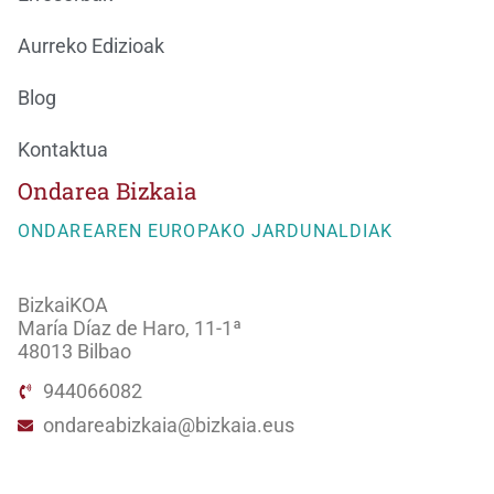
Aurreko Edizioak
Blog
Kontaktua
Ondarea Bizkaia
ONDAREAREN EUROPAKO JARDUNALDIAK
BizkaiKOA
María Díaz de Haro, 11-1ª
48013 Bilbao
944066082
ondareabizkaia@bizkaia.eus
Jarraitu gure sare sozialak: