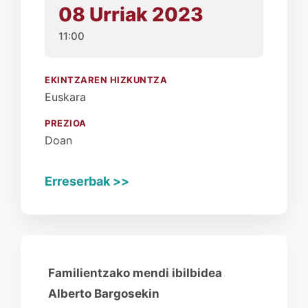
08 Urriak 2023
11:00
EKINTZAREN HIZKUNTZA
Euskara
PREZIOA
Doan
Erreserbak >>
Familientzako mendi ibilbidea
Alberto Bargosekin