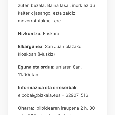
zuten bezala. Baina lasai, inork ez du
kalterik jasango, ezta zaldiz
mozorrotutakoek ere.
Hizkuntza
: Euskara
Elkargunea
: San Juan plazako
kioskoan (Muskiz)
Eguna eta ordua
: urriaren 8an,
11:00etan.
Informazioa eta erreserbak
:
elpobal@bizkaia.eus – 629271516
Oharra
: ibilbidearen iraupena 2 h. 30