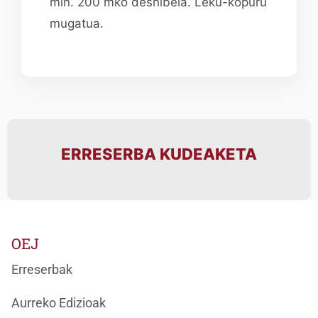
min. 200 mko desnibela. Leku-kopuru
mugatua.
ERRESERBA KUDEAKETA
OEJ
Erreserbak
Aurreko Edizioak