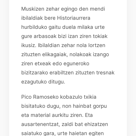
Muskizen zehar egingo den mendi
ibilaldiak bere Historiaurrera
hurbilduko gaitu duela milaka urte
gure arbasoak bizi izan ziren tokiak
ikusiz. Ibilaldian zehar nola lortzen
zituzten elikagaiak, nolakoak izango
ziren etxeak edo eguneroko
bizitzarako erabiltzen zituzten tresnak
ezagutuko ditugu.
Pico Ramoseko kobazulo txikia
bisitatuko dugu, non hainbat gorpu
eta material aurkitu ziren. Eta
ausartenentzat, zaldi bat ehizatzen
saiatuko gara, urte haietan egiten