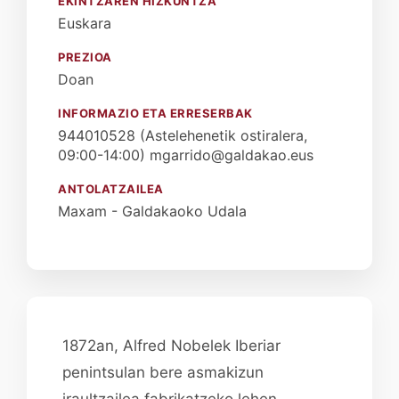
EKINTZAREN HIZKUNTZA
Euskara
PREZIOA
Doan
INFORMAZIO ETA ERRESERBAK
944010528 (Astelehenetik ostiralera,
09:00-14:00) mgarrido@galdakao.eus
ANTOLATZAILEA
Maxam - Galdakaoko Udala
1872an, Alfred Nobelek Iberiar
penintsulan bere asmakizun
iraultzailea fabrikatzeko lehen