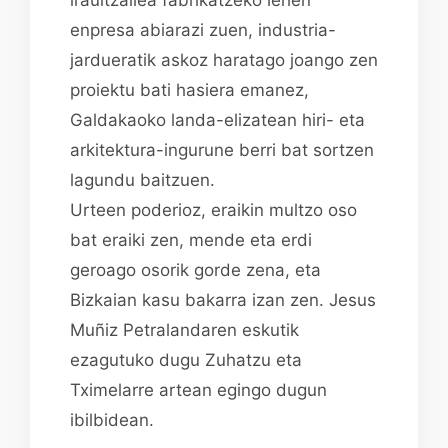
enpresa abiarazi zuen, industria-
jardueratik askoz haratago joango zen
proiektu bati hasiera emanez,
Galdakaoko landa-elizatean hiri- eta
arkitektura-ingurune berri bat sortzen
lagundu baitzuen.
Urteen poderioz, eraikin multzo oso
bat eraiki zen, mende eta erdi
geroago osorik gorde zena, eta
Bizkaian kasu bakarra izan zen. Jesus
Muñiz Petralandaren eskutik
ezagutuko dugu Zuhatzu eta
Tximelarre artean egingo dugun
ibilbidean.