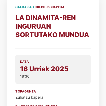
|
GALDAKAO
IBILBIDE GIDATUA
LA DINAMITA-REN
INGURUAN
SORTUTAKO MUNDUA
DATA
16 Urriak 2025
18:30
TOPAGUNEA
Zuhatzu kapera