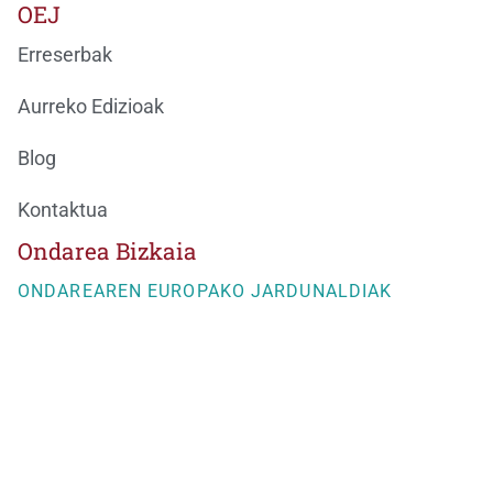
OEJ
Erreserbak
Aurreko Edizioak
Blog
Kontaktua
Ondarea Bizkaia
ONDAREAREN EUROPAKO JARDUNALDIAK
BizkaiKOA
María Díaz de Haro, 11-1ª
48013 Bilbao
944066082
ondareabizkaia@bizkaia.eus