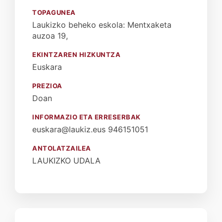
TOPAGUNEA
Laukizko beheko eskola: Mentxaketa
auzoa 19,
EKINTZAREN HIZKUNTZA
Euskara
PREZIOA
Doan
INFORMAZIO ETA ERRESERBAK
euskara@laukiz.eus 946151051
ANTOLATZAILEA
LAUKIZKO UDALA