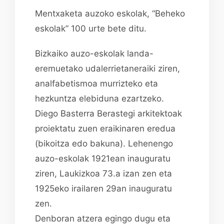
Mentxaketa auzoko eskolak, “Beheko
eskolak” 100 urte bete ditu.
Bizkaiko auzo-eskolak landa-
eremuetako udalerrietaneraiki ziren,
analfabetismoa murrizteko eta
hezkuntza elebiduna ezartzeko.
Diego Basterra Berastegi arkitektoak
proiektatu zuen eraikinaren eredua
(bikoitza edo bakuna). Lehenengo
auzo-eskolak 1921ean inauguratu
ziren, Laukizkoa 73.a izan zen eta
1925eko irailaren 29an inauguratu
zen.
Denboran atzera egingo dugu eta