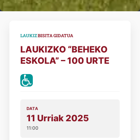
|
LAUKIZ
BISITA GIDATUA
LAUKIZKO “BEHEKO
ESKOLA” – 100 URTE
DATA
11 Urriak 2025
11:00