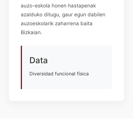
auzo-eskola honen hastapenak
azalduko ditugu, gaur egun dabilen
auzoeskolarik zaharrena baita
Bizkaian.
Data
Diversidad funcional física