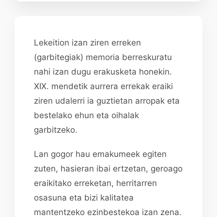
Lekeition izan ziren erreken
(garbitegiak) memoria berreskuratu
nahi izan dugu erakusketa honekin.
XIX. mendetik aurrera errekak eraiki
ziren udalerri ia guztietan arropak eta
bestelako ehun eta oihalak
garbitzeko.
Lan gogor hau emakumeek egiten
zuten, hasieran ibai ertzetan, geroago
eraikitako erreketan, herritarren
osasuna eta bizi kalitatea
mantentzeko ezinbestekoa izan zena.