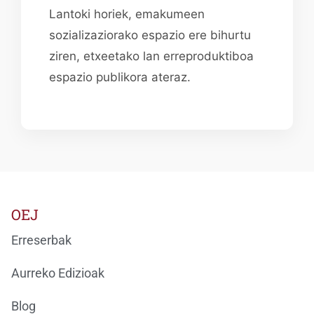
Lantoki horiek, emakumeen
sozializaziorako espazio ere bihurtu
ziren, etxeetako lan erreproduktiboa
espazio publikora ateraz.
OEJ
Erreserbak
Aurreko Edizioak
Blog