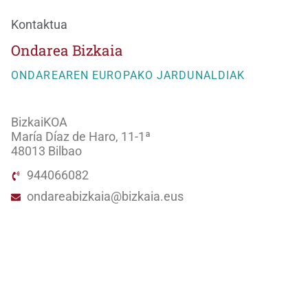
Kontaktua
Ondarea Bizkaia
ONDAREAREN EUROPAKO JARDUNALDIAK
BizkaiKOA
María Díaz de Haro, 11-1ª
48013 Bilbao
944066082
ondareabizkaia@bizkaia.eus
Jarraitu gure sare sozialak:
Newsletter