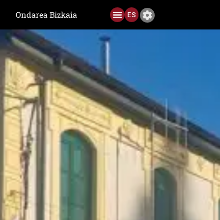
Ondarea Bizkaia
ES
Aurreko Edizioak