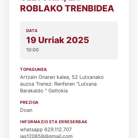
ROBLAKO TRENBIDEA
DATA
19 Urriak 2025
10:00
TOPAGUNEA
Artzain Onaren kalea, 52 Lutxanako
auzoa Trenez: Renferen "Lutxana
Barakaldo " Geltokia
PREZIOA
Doan
INFORMAZIO ETA ERRESERBAK
whatsapp 629.112.707
jas120658@gmail.com