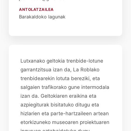
ANTOLATZAILEA
Barakaldoko lagunak
Lutxanako geltokia trenbide-lotune
garrantzitsua izan da, La Roblako
trenbidearekin lotuta bereziki, eta
salgaien trafikorako gune intermodala
izan da. Geltokiaren eraikina eta
azpiegiturak bisitatuko ditugu eta
hizlarien eta parte-hartzaileen artean
etorkizuneko museoaren proiektuaren
inguruan eztabaidatuko dugu.