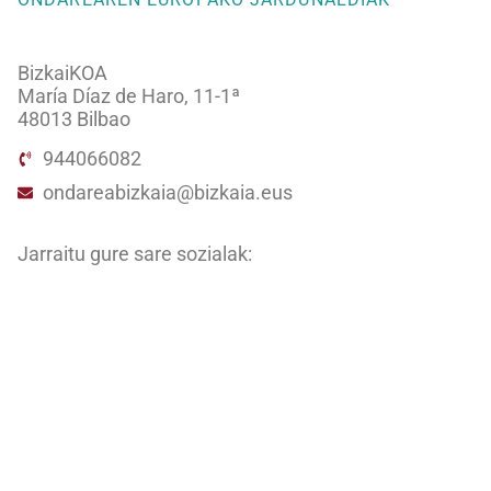
BizkaiKOA
María Díaz de Haro, 11-1ª
48013 Bilbao
944066082
ondareabizkaia@bizkaia.eus
Jarraitu gure sare sozialak:
Newsletter