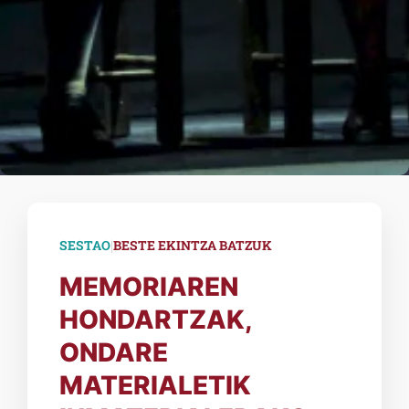
|
SESTAO
BESTE EKINTZA BATZUK
MEMORIAREN
HONDARTZAK,
ONDARE
MATERIALETIK