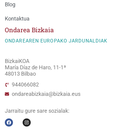
Blog
Kontaktua
Ondarea Bizkaia
ONDAREAREN EUROPAKO JARDUNALDIAK
BizkaiKOA
María Díaz de Haro, 11-1ª
48013 Bilbao
944066082
ondareabizkaia@bizkaia.eus
Jarraitu gure sare sozialak: