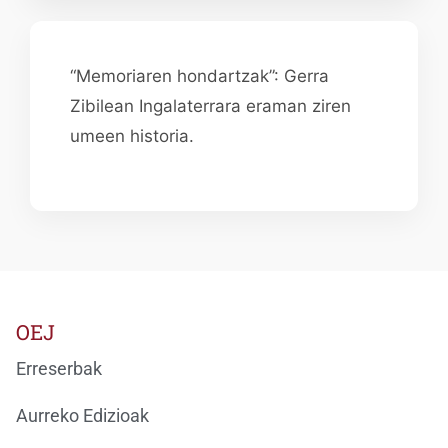
“Memoriaren hondartzak”: Gerra
Zibilean Ingalaterrara eraman ziren
umeen historia.
OEJ
Erreserbak
Aurreko Edizioak