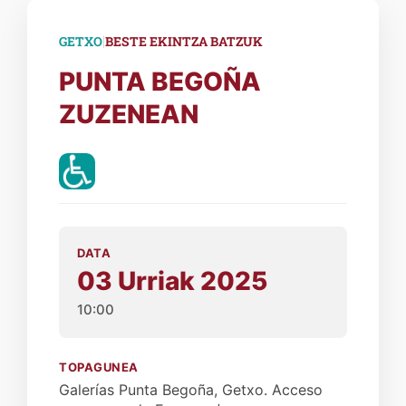
|
GETXO
BESTE EKINTZA BATZUK
PUNTA BEGOÑA
ZUZENEAN
DATA
03 Urriak 2025
10:00
TOPAGUNEA
Galerías Punta Begoña, Getxo. Acceso