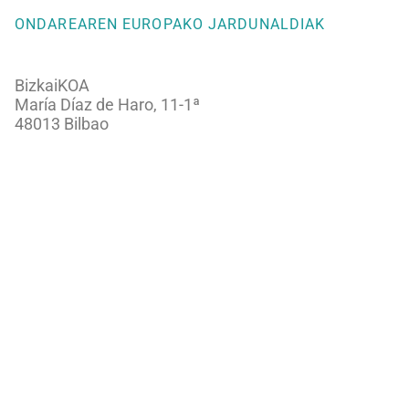
ONDAREAREN EUROPAKO JARDUNALDIAK
BizkaiKOA
María Díaz de Haro, 11-1ª
48013 Bilbao
944066082
ondareabizkaia@bizkaia.eus
Jarraitu gure sare sozialak:
Newsletter