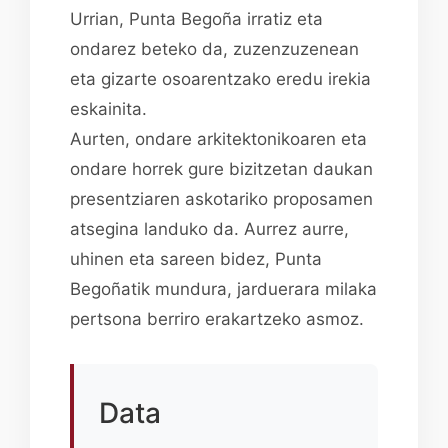
Urrian, Punta Begoña irratiz eta
ondarez beteko da, zuzenzuzenean
eta gizarte osoarentzako eredu irekia
eskainita.
Aurten, ondare arkitektonikoaren eta
ondare horrek gure bizitzetan daukan
presentziaren askotariko proposamen
atsegina landuko da. Aurrez aurre,
uhinen eta sareen bidez, Punta
Begoñatik mundura, jarduerara milaka
pertsona berriro erakartzeko asmoz.
Data