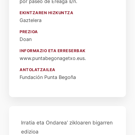
por paseo de Ereaga s/n.
EKINTZAREN HIZKUNTZA
Gaztelera
PREZIOA
Doan
INFORMAZIO ETA ERRESERBAK
www.puntabegonagetxo.eus.
ANTOLATZAILEA
Fundación Punta Begoña
Irratia eta Ondarea’ zikloaren bigarren
edizioa