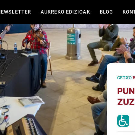
NEWSLETTER
AURREKO EDIZIOAK
BLOG
KON
|
GETXO
PUN
ZUZ