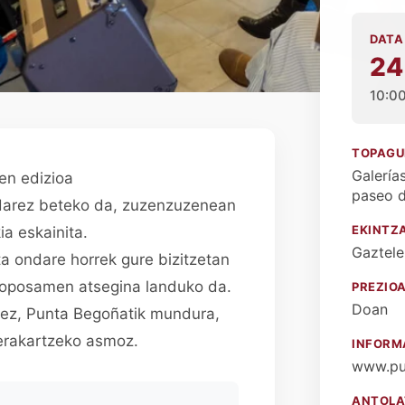
DATA
24
10:0
TOPAGU
Galería
ren edizioa
paseo d
ondarez beteko da, zuzenzuzenean
EKINTZ
ia eskainita.
Gaztele
ta ondare horrek gure bizitzetan
roposamen atsegina landuko da.
PREZIO
Doan
dez, Punta Begoñatik mundura,
 erakartzeko asmoz.
INFORM
www.pu
ANTOLA