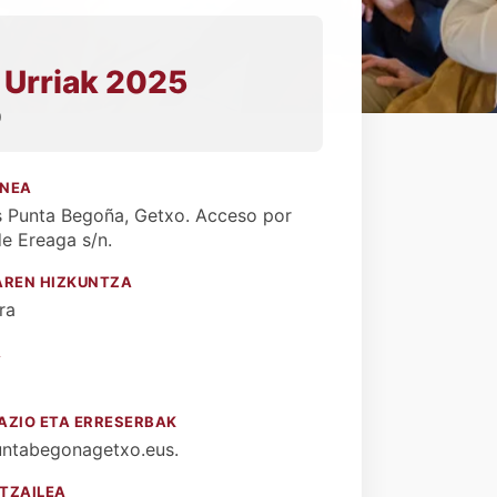
 Urriak 2025
0
NEA
s Punta Begoña, Getxo. Acceso por
e Ereaga s/n.
AREN HIZKUNTZA
ra
A
AZIO ETA ERRESERBAK
ntabegonagetxo.eus.
TZAILEA