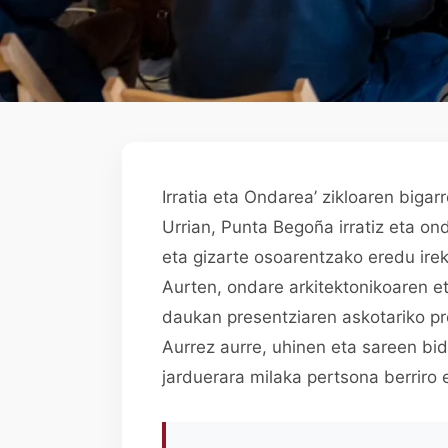
Irratia eta Ondarea’ zikloaren bigar
Urrian, Punta Begoña irratiz eta 
eta gizarte osoarentzako eredu irek
Aurten, ondare arkitektonikoaren e
daukan presentziaren askotariko p
Aurrez aurre, uhinen eta sareen bi
jarduerara milaka pertsona berriro