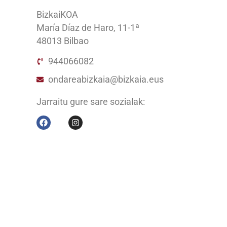
BizkaiKOA
María Díaz de Haro, 11-1ª
48013 Bilbao
944066082
ondareabizkaia@bizkaia.eus
Jarraitu gure sare sozialak: