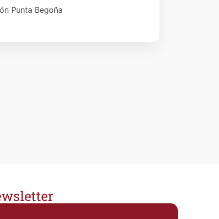
ión Punta Begoña
wsletter