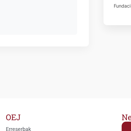
Fundac
OEJ
Ne
Erreserbak