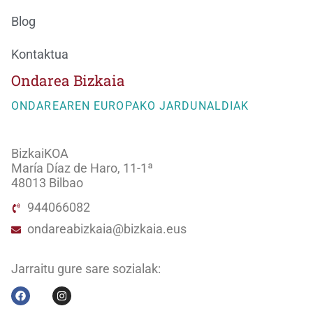
Blog
Kontaktua
Ondarea Bizkaia
ONDAREAREN EUROPAKO JARDUNALDIAK
BizkaiKOA
María Díaz de Haro, 11-1ª
48013 Bilbao
944066082
ondareabizkaia@bizkaia.eus
Jarraitu gure sare sozialak: