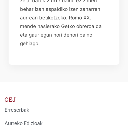
zelai batek 2 urte baino ez zituen
behar izan aspaldiko izen zaharren
aurrean betikotzeko. Romo XX.
mende hasierako Getxo obreroa da
eta gaur egun hori denori baino
gehiago.
OEJ
Erreserbak
Aurreko Edizioak