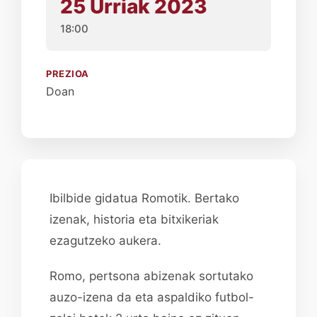
25 Urriak 2023
18:00
PREZIOA
Doan
Ibilbide gidatua Romotik. Bertako
izenak, historia eta bitxikeriak
ezagutzeko aukera.
Romo, pertsona abizenak sortutako
auzo-izena da eta aspaldiko futbol-