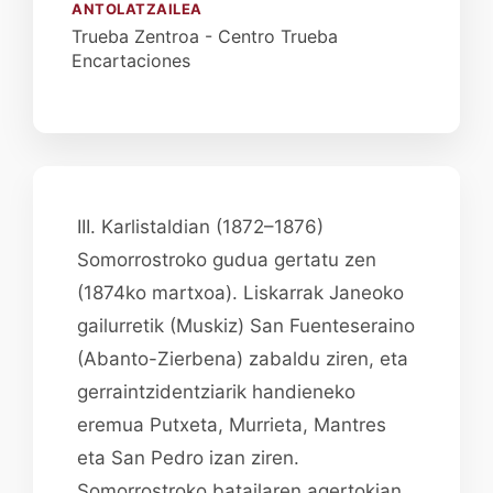
ANTOLATZAILEA
Trueba Zentroa - Centro Trueba
Encartaciones
III. Karlistaldian (1872–1876)
Somorrostroko gudua gertatu zen
(1874ko martxoa). Liskarrak Janeoko
gailurretik (Muskiz) San Fuenteseraino
(Abanto-Zierbena) zabaldu ziren, eta
gerraintzidentziarik handieneko
eremua Putxeta, Murrieta, Mantres
eta San Pedro izan ziren.
Somorrostroko batailaren agertokian