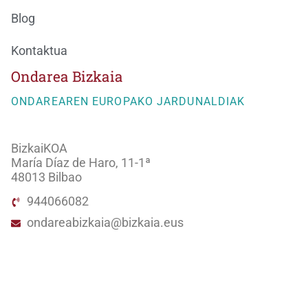
Blog
Kontaktua
Ondarea Bizkaia
ONDAREAREN EUROPAKO JARDUNALDIAK
BizkaiKOA
María Díaz de Haro, 11-1ª
48013 Bilbao
944066082
ondareabizkaia@bizkaia.eus
Jarraitu gure sare sozialak: