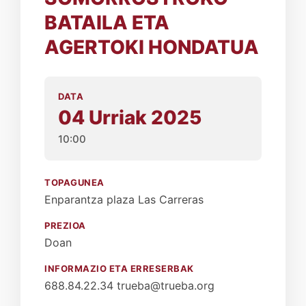
BATAILA ETA
AGERTOKI HONDATUA
DATA
04 Urriak 2025
10:00
TOPAGUNEA
Enparantza plaza Las Carreras
PREZIOA
Doan
INFORMAZIO ETA ERRESERBAK
688.84.22.34 trueba@trueba.org