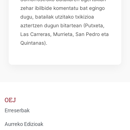
zehar ibilbide komentatu bat egingo
dugu, batailak utzitako txikizioa
aztertzen dugun bitartean (Putxeta,
Las Carreras, Murrieta, San Pedro eta
Quintanas).
OEJ
Erreserbak
Aurreko Edizioak