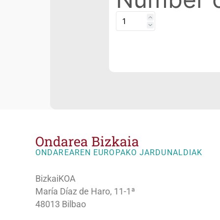
Ondarea Bizkaia
ONDAREAREN EUROPAKO JARDUNALDIAK
BizkaiKOA
María Díaz de Haro, 11-1ª
48013 Bilbao