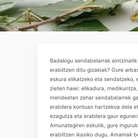
Badakigu sendabelarrak aintzinatik e
erabiltzen ditu gizakiak? Gure arba
eskura elikatzeko eta sendatzeko, 
zieten haiei: elikadura, medikuntza
mendeetan zehar sendabelarrek garr
erabilera kontuan hartzekoa dela et
ezagutza eta erabilera gaur egunera 
Amunategiren eskutik, gure inguruk
erabiltzen ikasiko dugu. Amamak be