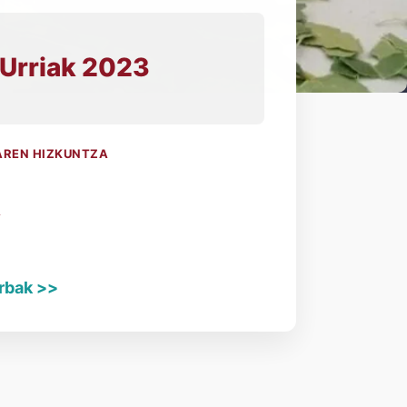
 Urriak 2023
AREN HIZKUNTZA
a
A
rbak >>