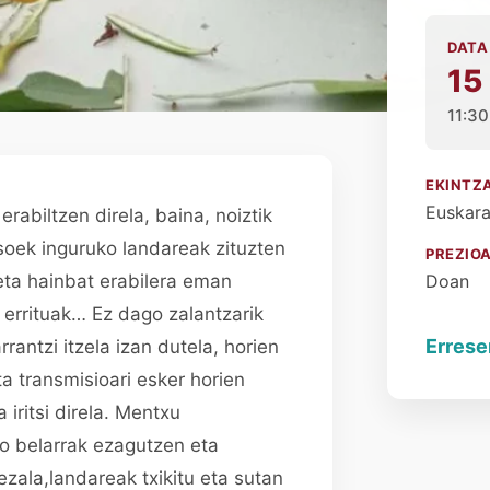
DATA
15
11:30
EKINTZ
Euskar
rabiltzen direla, baina, noiztik
soek inguruko landareak zituzten
PREZIO
eta hainbat erabilera eman
Doan
, errituak… Ez dago zalantzarik
Errese
antzi itzela izan dutela, horien
a transmisioari esker horien
iritsi direla. Mentxu
o belarrak ezagutzen eta
zala,landareak txikitu eta sutan