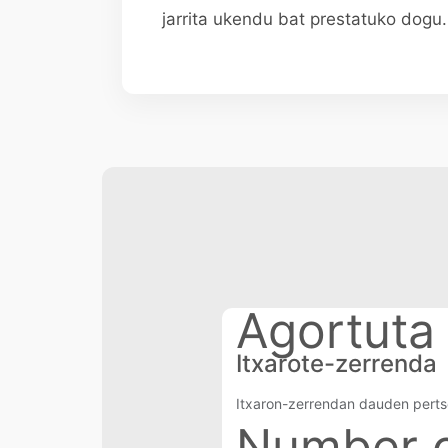
jarrita ukendu bat prestatuko dogu.
Agortuta
Itxarote-zerrenda
Itxaron-zerrendan dauden pert
Number of