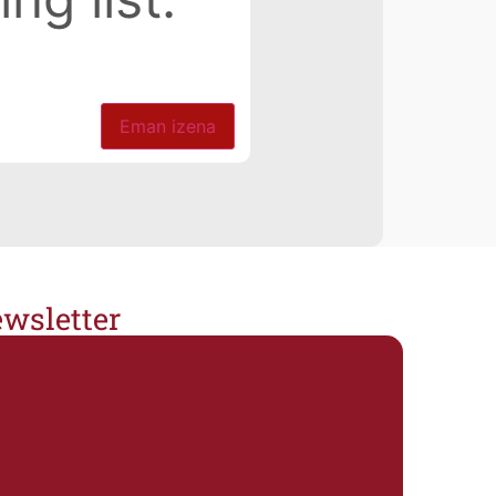
Eman izena
wsletter