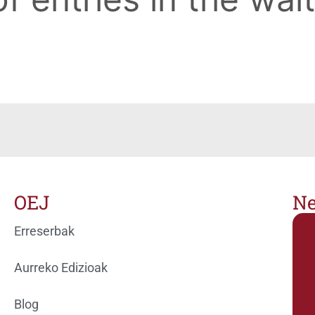
OEJ
Ne
Erreserbak
Aurreko Edizioak
Blog