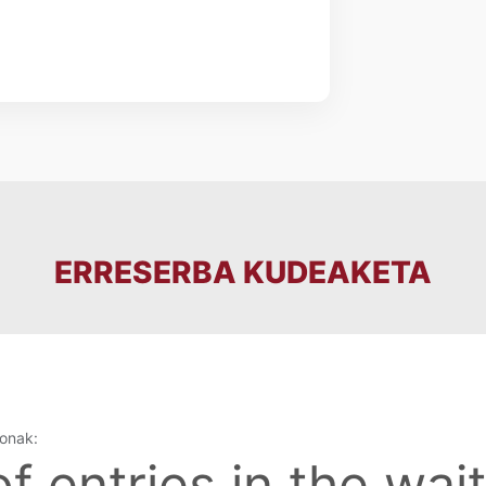
ERRESERBA KUDEAKETA
sonak:
 entries in the waiti