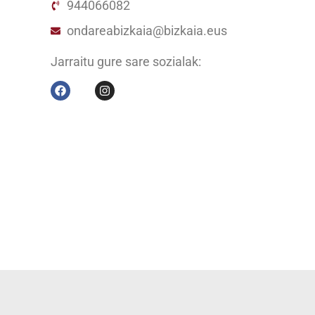
944066082
ondareabizkaia@bizkaia.eus
Jarraitu gure sare sozialak: