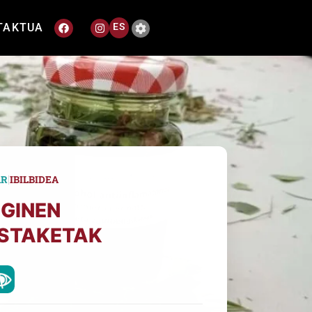
TAKTUA
ES
|
AR
IBILBIDEA
GINEN
STAKETAK