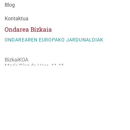
Blog
Kontaktua
Ondarea Bizkaia
ONDAREAREN EUROPAKO JARDUNALDIAK
BizkaiKOA
María Díaz de Haro, 11-1ª
48013 Bilbao
944066082
ondareabizkaia@bizkaia.eus
Jarraitu gure sare sozialak: