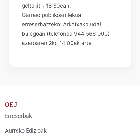
geltokitik 18:30ean.
Garraio publikoan lekua
erreserbatzeko: Arkotxako udal
bulegoan (telefonoa 944 566 000)
azaroaren 2ko 14:00ak arte.
OEJ
Erreserbak
Aurreko Edizioak