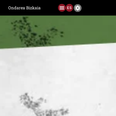
Ondarea Bizkaia
ES
Aurreko Edizioak