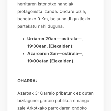
herritaren istoriotxo handiak
protagonista izanda. Ondare bizia,
benetako 0 Km, belaunaldi guztiekin
partekatu nahi duguna.
Urriaren 20an —ostirala—,
19:30ean, (Elexalden);
Azaroaren 3an—ostirala—,
19:00etan (Elexalden).
OHARRA:
Azaroak 3: Garraio pribaturik ez duten
bizilagunei garraio publikoa emango
zaie Arkotxako parrokiaren ondoko