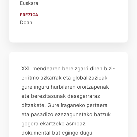
Euskara
PREZIOA
Doan
XXI. mendearen bereizgarri diren bizi-
erritmo azkarrak eta globalizazioak
gure inguru hurbilaren oroitzapenak
eta berezitasunak desagerraraz
ditzakete. Gure iraganeko gertaera
eta pasadizo ezezagunetako batzuk
gogora ekartzeko asmoaz,
dokumental bat egingo dugu