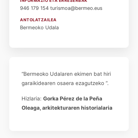
INFORMAZIO ETA ERRESERBAK
946 179 154 turismoa@bermeo.eus
ANTOLATZAILEA
Bermeoko Udala
“Bermeoko Udalaren ekimen bat hiri
garaikidearen osaera ezagutzeko “.
Hizlaria:
Gorka Pérez de la Peña
Oleaga, arkitekturaren historialaria