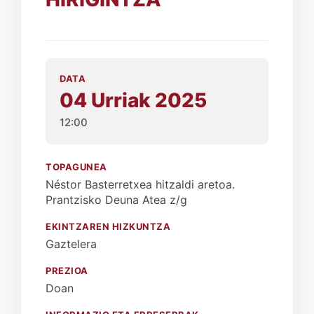
DATA
04 Urriak 2025
12:00
TOPAGUNEA
Néstor Basterretxea hitzaldi aretoa.
Prantzisko Deuna Atea z/g
EKINTZAREN HIZKUNTZA
Gaztelera
PREZIOA
Doan