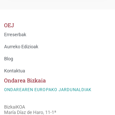
OEJ
Erreserbak
Aurreko Edizioak
Blog
Kontaktua
Ondarea Bizkaia
ONDAREAREN EUROPAKO JARDUNALDIAK
BizkaiKOA
María Díaz de Haro, 11-1ª