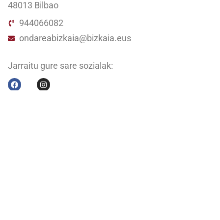
48013 Bilbao
944066082
ondareabizkaia@bizkaia.eus
Jarraitu gure sare sozialak:
Newsletter