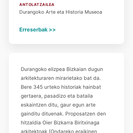
ANTOLATZAILEA
Durangoko Arte eta Historia Museoa
Erreserbak >>
Durangoko elizpea Bizkaian dugun
arkitekturaren mirarietako bat da.
Bere 345 urteko historiak hainbat
gertaera, pasadizo eta bataila
eskaintzen ditu, gaur egun arte
gainditu dituenak. Proposatzen den
hitzaldia Oier Bizkarra Biritxinaga
arkitektoak (Ondareko eraikinen