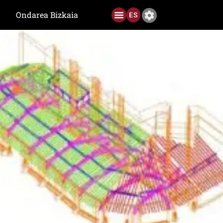
Ondarea Bizkaia
ES
Aurreko Edizioak