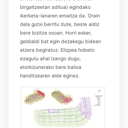
birgaitzeetan aditua) egindako
ikerketa-lanaren emaitza da. Orain
dela gutxi berritu dute, beste aldiz
bere bizitza osoan. Horri esker,
geldialdi bat egin dezakegu bidean
atzera begiratuz. Elizpea hobeto
ezagutu ahal izango dugu,
etorkizunerako bere balioa
handitzearen alde eginez.