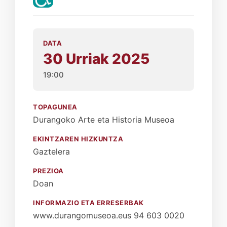
DATA
30 Urriak 2025
19:00
TOPAGUNEA
Durangoko Arte eta Historia Museoa
EKINTZAREN HIZKUNTZA
Gaztelera
PREZIOA
Doan
INFORMAZIO ETA ERRESERBAK
www.durangomuseoa.eus 94 603 0020