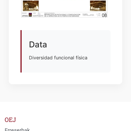
Data
Diversidad funcional física
OEJ
Erreserbak