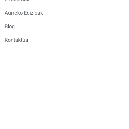
Aurreko Edizioak
Blog
Kontaktua
Ondarea Bizkaia
ONDAREAREN EUROPAKO JARDUNALDIAK
BizkaiKOA
María Díaz de Haro, 11-1ª
48013 Bilbao
944066082
ondareabizkaia@bizkaia.eus
Jarraitu gure sare sozialak: