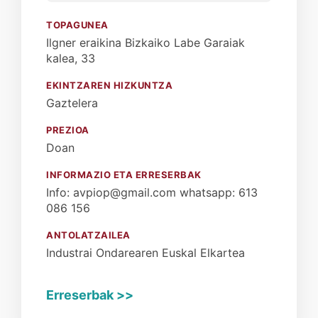
TOPAGUNEA
Ilgner eraikina Bizkaiko Labe Garaiak
kalea, 33
EKINTZAREN HIZKUNTZA
Gaztelera
PREZIOA
Doan
INFORMAZIO ETA ERRESERBAK
Info: avpiop@gmail.com whatsapp: 613
086 156
ANTOLATZAILEA
Industrai Ondarearen Euskal Elkartea
Erreserbak >>