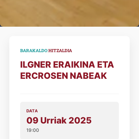
|
BARAKALDO
HITZALDIA
ILGNER ERAIKINA ETA
ERCROSEN NABEAK
DATA
09 Urriak 2025
19:00