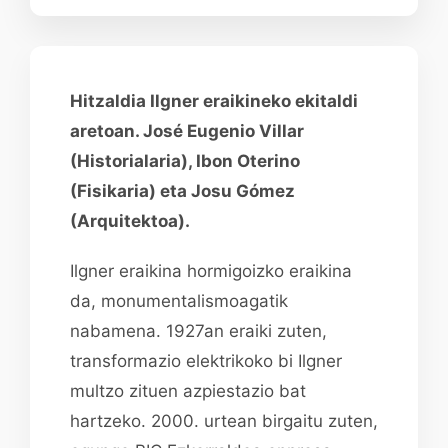
Hitzaldia Ilgner eraikineko ekitaldi
aretoan. José Eugenio Villar
(Historialaria), Ibon Oterino
(Fisikaria) eta Josu Gómez
(Arquitektoa).
Ilgner eraikina hormigoizko eraikina
da, monumentalismoagatik
nabamena. 1927an eraiki zuten,
transformazio elektrikoko bi Ilgner
multzo zituen azpiestazio bat
hartzeko. 2000. urtean birgaitu zuten,