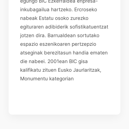
egungo BIC Ezkerraldea enpresa-
inkubagailua hartzeko. Ercroseko
nabeak Estatu osoko zurezko
egituraren adibiderik sofistikatuentzat
jotzen dira. Barrualdean sortutako
espazio eszenikoaren pertzepzio
atseginak berezitasun handia ematen
die nabeei. 2001ean BIC gisa
kalifikatu zituen Eusko Jaurlaritzak,
Monumentu kategorian