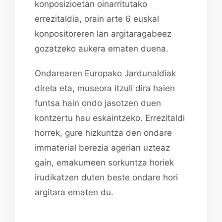
konposizioetan oinarritutako
errezitaldia, orain arte 6 euskal
konpositoreren lan argitaragabeez
gozatzeko aukera ematen duena.
Ondarearen Europako Jardunaldiak
direla eta, museora itzuli dira haien
funtsa hain ondo jasotzen duen
kontzertu hau eskaintzeko. Errezitaldi
horrek, gure hizkuntza den ondare
immaterial berezia agerian uzteaz
gain, emakumeen sorkuntza horiek
irudikatzen duten beste ondare hori
argitara ematen du.