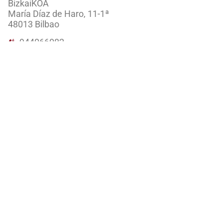
BizkaiKOA
María Díaz de Haro, 11-1ª
48013 Bilbao
944066082
ondareabizkaia@bizkaia.eus
Jarraitu gure sare sozialak:
Newsletter