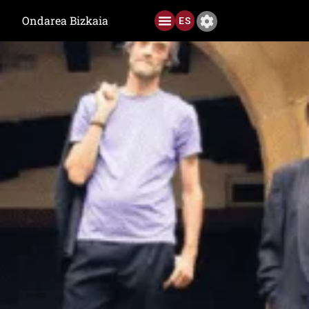
Ondarea Bizkaia
ES
Aurreko Edizioak