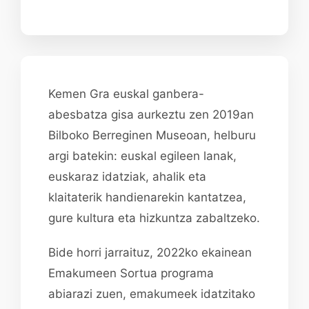
Kemen Gra euskal ganbera-
abesbatza gisa aurkeztu zen 2019an
Bilboko Berreginen Museoan, helburu
argi batekin: euskal egileen lanak,
euskaraz idatziak, ahalik eta
klaitaterik handienarekin kantatzea,
gure kultura eta hizkuntza zabaltzeko.
Bide horri jarraituz, 2022ko ekainean
Emakumeen Sortua programa
abiarazi zuen, emakumeek idatzitako