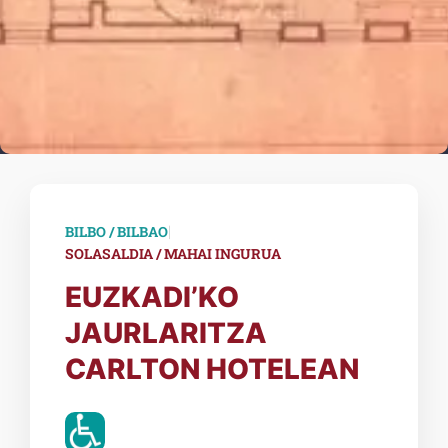
|
BILBO / BILBAO
SOLASALDIA / MAHAI INGURUA
EUZKADI’KO
JAURLARITZA
CARLTON HOTELEAN