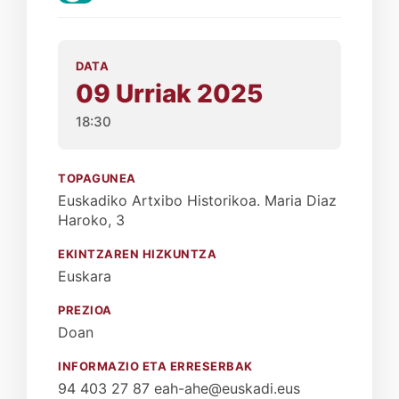
DATA
09 Urriak 2025
18:30
TOPAGUNEA
Euskadiko Artxibo Historikoa. Maria Diaz
Haroko, 3
EKINTZAREN HIZKUNTZA
Euskara
PREZIOA
Doan
INFORMAZIO ETA ERRESERBAK
94 403 27 87 eah-ahe@euskadi.eus