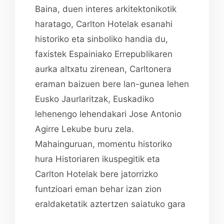
Baina, duen interes arkitektonikotik
haratago, Carlton Hotelak esanahi
historiko eta sinboliko handia du,
faxistek Espainiako Errepublikaren
aurka altxatu zirenean, Carltonera
eraman baizuen bere lan-gunea lehen
Eusko Jaurlaritzak, Euskadiko
lehenengo lehendakari Jose Antonio
Agirre Lekube buru zela.
Mahainguruan, momentu historiko
hura Historiaren ikuspegitik eta
Carlton Hotelak bere jatorrizko
funtzioari eman behar izan zion
eraldaketatik aztertzen saiatuko gara