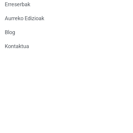
Erreserbak
Aurreko Edizioak
Blog
Kontaktua
Ondarea Bizkaia
ONDAREAREN EUROPAKO JARDUNALDIAK
BizkaiKOA
María Díaz de Haro, 11-1ª
48013 Bilbao
944066082
ondareabizkaia@bizkaia.eus