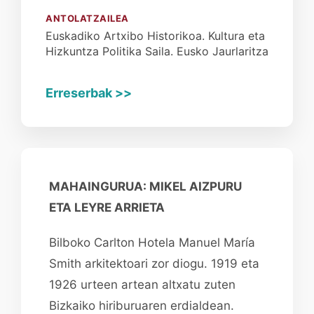
ANTOLATZAILEA
Euskadiko Artxibo Historikoa. Kultura eta
Hizkuntza Politika Saila. Eusko Jaurlaritza
Erreserbak >>
MAHAINGURUA: MIKEL AIZPURU
ETA LEYRE ARRIETA
Bilboko Carlton Hotela Manuel María
Smith arkitektoari zor diogu. 1919 eta
1926 urteen artean altxatu zuten
Bizkaiko hiriburuaren erdialdean.