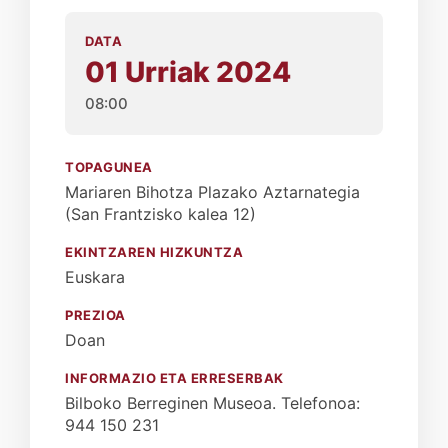
DATA
01 Urriak 2024
08:00
TOPAGUNEA
Mariaren Bihotza Plazako Aztarnategia
(San Frantzisko kalea 12)
EKINTZAREN HIZKUNTZA
Euskara
PREZIOA
Doan
INFORMAZIO ETA ERRESERBAK
Bilboko Berreginen Museoa. Telefonoa:
944 150 231