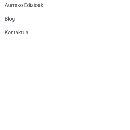
Aurreko Edizioak
Blog
Kontaktua
Ondarea Bizkaia
ONDAREAREN EUROPAKO JARDUNALDIAK
BizkaiKOA
María Díaz de Haro, 11-1ª
48013 Bilbao
944066082
ondareabizkaia@bizkaia.eus
Jarraitu gure sare sozialak: