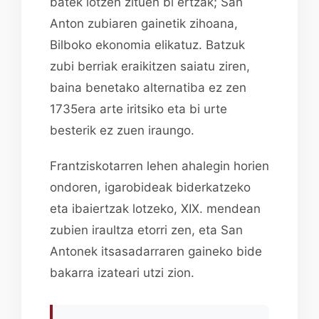
batek lotzen zituen bi ertzak; San
Anton zubiaren gainetik zihoana,
Bilboko ekonomia elikatuz. Batzuk
zubi berriak eraikitzen saiatu ziren,
baina benetako alternatiba ez zen
1735era arte iritsiko eta bi urte
besterik ez zuen iraungo.
Frantziskotarren lehen ahalegin horien
ondoren, igarobideak biderkatzeko
eta ibaiertzak lotzeko, XIX. mendean
zubien iraultza etorri zen, eta San
Antonek itsasadarraren gaineko bide
bakarra izateari utzi zion.