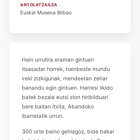
ANTOLATZAILEA
Euskal Museoa Bilbao
Hain urrutira eraman gintuen
itsasadar horrek, hainbeste mundu
ireki zizkigunak, mendeetan zehar
banandu egin gintuen. Harresi likido
batek bezala eutsi zion hiribilduari
bere baitan itxita, Abandoko
ibarretatik urrun.
300 urte baino gehiagoz, bide bakar