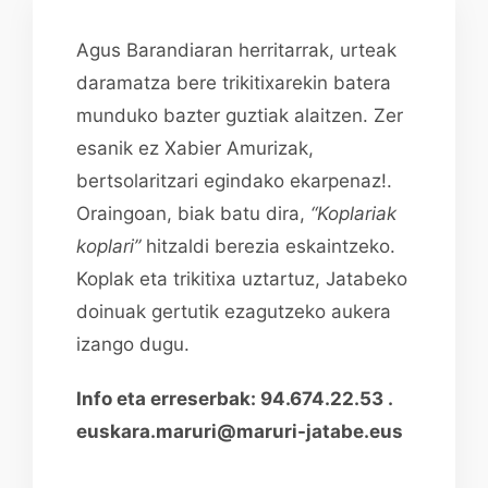
Agus Barandiaran herritarrak, urteak
daramatza bere trikitixarekin batera
munduko bazter guztiak alaitzen. Zer
esanik ez Xabier Amurizak,
bertsolaritzari egindako ekarpenaz!.
Oraingoan, biak batu dira,
“Koplariak
koplari”
hitzaldi berezia eskaintzeko.
Koplak eta trikitixa uztartuz, Jatabeko
doinuak gertutik ezagutzeko aukera
izango dugu.
Info eta erreserbak: 94.674.22.53 .
euskara.maruri@maruri-jatabe.eus