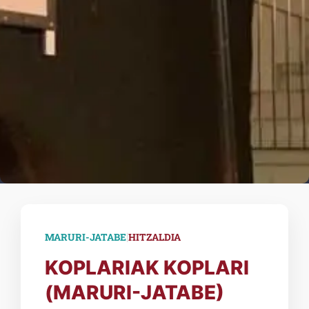
|
MARURI-JATABE
HITZALDIA
KOPLARIAK KOPLARI
(MARURI-JATABE)