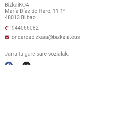
BizkaiKOA
María Díaz de Haro, 11-1ª
48013 Bilbao
944066082
ondareabizkaia@bizkaia.eus
Jarraitu gure sare sozialak:
Newsletter