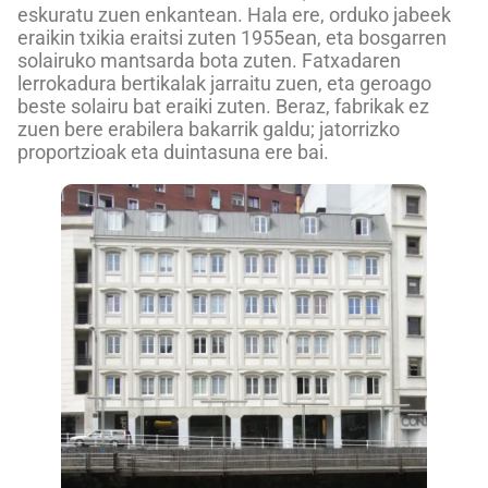
eskuratu zuen enkantean. Hala ere, orduko jabeek
eraikin txikia eraitsi zuten 1955ean, eta bosgarren
solairuko mantsarda bota zuten. Fatxadaren
lerrokadura bertikalak jarraitu zuen, eta geroago
beste solairu bat eraiki zuten. Beraz, fabrikak ez
zuen bere erabilera bakarrik galdu; jatorrizko
proportzioak eta duintasuna ere bai.