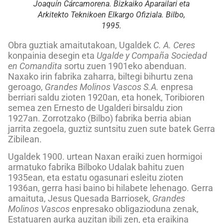
Joaquín Cárcamorena. Bizkaiko Aparailari eta
Arkitekto Teknikoen Elkargo Ofiziala. Bilbo,
1995.
Obra guztiak amaitutakoan, Ugaldek
C. A. Ceres
konpainia desegin eta
Ugalde y Compaña Sociedad
en Comandita
sortu zuen 1901eko abenduan.
Naxako irin fabrika zaharra, biltegi bihurtu zena
geroago,
Grandes Molinos Vascos S.A.
enpresa
berriari saldu zioten 1920an, eta honek, Toribioren
semea zen Ernesto de Ugalderi birsaldu zion
1927an. Zorrotzako (Bilbo) fabrika berria abian
jarrita zegoela, guztiz suntsitu zuen sute batek Gerra
Zibilean.
Ugaldek 1900. urtean Naxan eraiki zuen hormigoi
armatuko fabrika Bilboko Udalak bahitu zuen
1935ean, eta estatu ogasunari esleitu zioten
1936an, gerra hasi baino bi hilabete lehenago. Gerra
amaituta, Jesus Quesada Barriosek,
Grandes
Molinos Vascos
enpresako obligazioduna zenak,
Estatuaren aurka auzitan ibili zen, eta eraikina