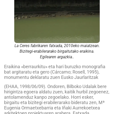
La Ceres fabrikaren fatxada, 2010eko maiatzean.
Bizitegi-erabilerarako birgaitutako eraikina.
Egilearen argazkia..
Eraikina «berraurkitu» eta hari buruzko monografia
bat argitaratu eta gero (Cárcamo; Rosell, 1995),
monumentu deklaratu zuen Eusko Jaurlaritzak
(EHAA, 1998/06/09). Ondoren, Bilboko Udalak bere
hirigintza egoera aldatu zuen, kaitik hurbil zegoenez,
antolamenduz kanpo zegoelako. Horri esker,
birgaitu eta bizitegi erabilerarako bideratu zen, Mª
Eugenia Ormaetxebarria eta Iñaki Aurrekoetxea
arkitektoen proiektuaren arabera. Fatxada