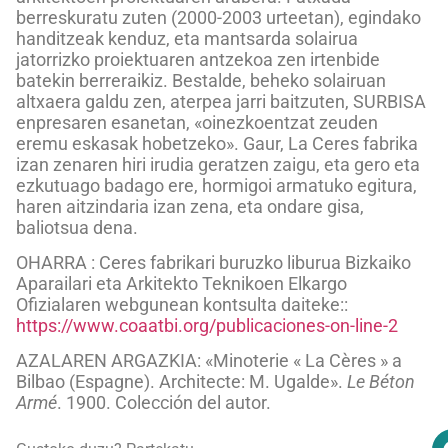
berreskuratu zuten (2000-2003 urteetan), egindako
handitzeak kenduz, eta mantsarda solairua
jatorrizko proiektuaren antzekoa zen irtenbide
batekin berreraikiz. Bestalde, beheko solairuan
altxaera galdu zen, aterpea jarri baitzuten, SURBISA
enpresaren esanetan, «oinezkoentzat zeuden
eremu eskasak hobetzeko». Gaur, La Ceres fabrika
izan zenaren hiri irudia geratzen zaigu, eta gero eta
ezkutuago badago ere, hormigoi armatuko egitura,
haren aitzindaria izan zena, eta ondare gisa,
baliotsua dena.
OHARRA : Ceres fabrikari buruzko liburua Bizkaiko
Aparailari eta Arkitekto Teknikoen Elkargo
Ofizialaren webgunean kontsulta daiteke::
https://www.coaatbi.org/publicaciones-on-line-2
AZALAREN ARGAZKIA: «Minoterie « La Cères » a
Bilbao (Espagne). Architecte: M. Ugalde».
Le Béton
Armé
. 1900. Colección del autor.