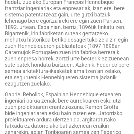
hedatu zuelako Europan François Hennebique
frantziar ingeniariak eta enpresariak, izan ere, bere
sistema patentatzeaz gain, urte gutxi batzuk
lehenago bere egoitza ireki ere egin zuen Parisen,
1892. urtean. Espainian, berriz, 1896tik finkatu zen.
Bigarrenik, irin fabriketan suteak gertatzeko
mehatxu historikoa betiko desagertuko zela zin egin
zuen Hennebiqueren publizitateak (1897-1898an
Caramujok Portugalen zuen irin fabrika berreraiki
zuen enpresa horrek, zortzi urte besterik ez zuenean
sute batek hondatu baitzuen. Azkenik, Federico bere
semea arkitektura-ikasketak amaitzen ari zelako,
eta seguruenik Hennebiqueren sistema jadanik
ezagutzen zuelako.
Gabriel Rebollok, Espainian Hennebique etxearen
ingeniari burua zenak, bere aurrekoaren esku utzi
zuen proiektuaren erantzukizuna, Ramon Grotta
bide ingeniariaren esku hain zuzen ere. Jatorrizko
proiektuaren ardura ulertzen da, argitaratutako
fatxada ez datorrelako bat azkenean eraikin
zenarekin, agian Toribioaren semea zen Federico