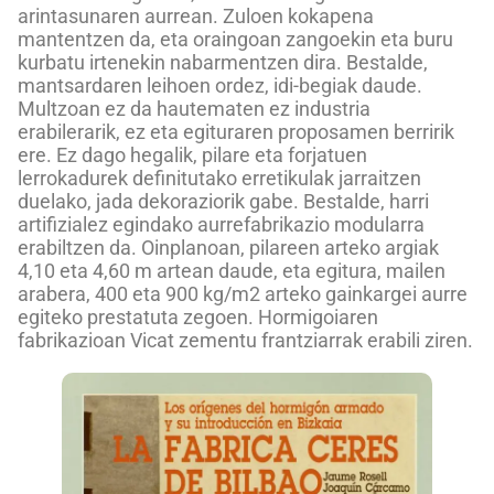
arintasunaren aurrean. Zuloen kokapena
mantentzen da, eta oraingoan zangoekin eta buru
kurbatu irtenekin nabarmentzen dira. Bestalde,
mantsardaren leihoen ordez, idi-begiak daude.
Multzoan ez da hautematen ez industria
erabilerarik, ez eta egituraren proposamen berririk
ere. Ez dago hegalik, pilare eta forjatuen
lerrokadurek definitutako erretikulak jarraitzen
duelako, jada dekoraziorik gabe. Bestalde, harri
artifizialez egindako aurrefabrikazio modularra
erabiltzen da. Oinplanoan, pilareen arteko argiak
4,10 eta 4,60 m artean daude, eta egitura, mailen
arabera, 400 eta 900 kg/m2 arteko gainkargei aurre
egiteko prestatuta zegoen. Hormigoiaren
fabrikazioan Vicat zementu frantziarrak erabili ziren.