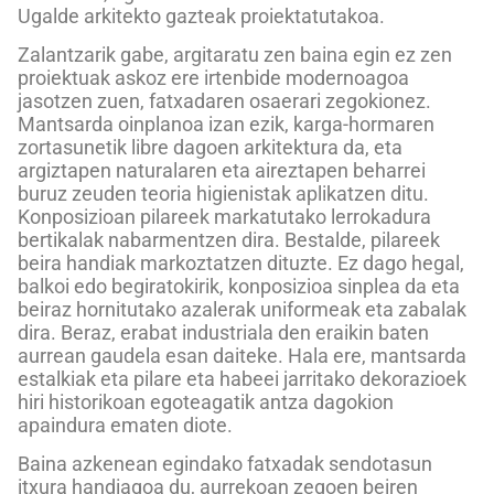
Ugalde arkitekto gazteak proiektatutakoa.
Zalantzarik gabe, argitaratu zen baina egin ez zen
proiektuak askoz ere irtenbide modernoagoa
jasotzen zuen, fatxadaren osaerari zegokionez.
Mantsarda oinplanoa izan ezik, karga-hormaren
zortasunetik libre dagoen arkitektura da, eta
argiztapen naturalaren eta aireztapen beharrei
buruz zeuden teoria higienistak aplikatzen ditu.
Konposizioan pilareek markatutako lerrokadura
bertikalak nabarmentzen dira. Bestalde, pilareek
beira handiak markoztatzen dituzte. Ez dago hegal,
balkoi edo begiratokirik, konposizioa sinplea da eta
beiraz hornitutako azalerak uniformeak eta zabalak
dira. Beraz, erabat industriala den eraikin baten
aurrean gaudela esan daiteke. Hala ere, mantsarda
estalkiak eta pilare eta habeei jarritako dekorazioek
hiri historikoan egoteagatik antza dagokion
apaindura ematen diote.
Baina azkenean egindako fatxadak sendotasun
itxura handiagoa du, aurrekoan zegoen beiren