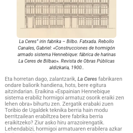
La Ceres” irin fabrika – Bilbo. Fatxada. Rebollo
Canales, Gabriel: «Construcciones de hormigón
armado sistema Hennebique: fábrica de harinas
La Ceres de Bilbao».
Revista de Obras Públicas
aldizkaria, 1900..
Eta horretan dago, zalantzarik,
La Ceres
fabrikaren
ondare baliorik handiena, hots, bere egitura
aitzindarian. Eraikina «Espainian Hennebique
sistema erabiliz hormigoi armatuz osorik eraiki zen
lehen obra» bihurtu zen. Zergatik erabaki zuen
Toribio de Ugaldek teknika berria hain modu
berritzailean erabiltzea bere fabrika berria
eraikitzeko? Ziur asko hiru arrazoirengatik.
Lehendabizi, hormigoi armatuaren erabilera azkar