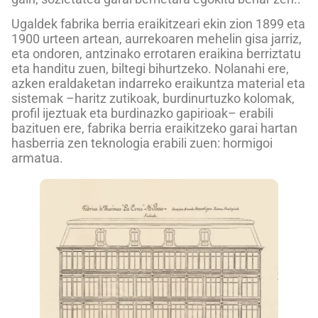
Ugaldek fabrika berria eraikitzeari ekin zion 1899 eta
1900 urteen artean, aurrekoaren mehelin gisa jarriz,
eta ondoren, antzinako errotaren eraikina berriztatu
eta handitu zuen, biltegi bihurtzeko. Nolanahi ere,
azken eraldaketan indarreko eraikuntza material eta
sistemak –haritz zutikoak, burdinurtuzko kolomak,
profil ijeztuak eta burdinazko gapirioak– erabili
bazituen ere, fabrika berria eraikitzeko garai hartan
hasberria zen teknologia erabili zuen: hormigoi
armatua.