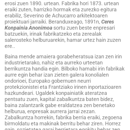
erosi zuen 1890. urtean. Fabrika hori 1873. urtean
eraiki zuten, harrizko hormak eta zurezko egitura
erabiliz, Severino de Achucarro arkitektoaren
proiektuari jarraiki. Beranduxeago, 1891n,
Ceres
Konpainia Anonimoa
sortu zuen beste enpresari
batzuekin, irinak fabrikatzeko eta zerealak
salerosteko helburuarekin, hamar urtez hain zuzen
ere..
Baina mende amaiera gorabeheratsua izan zen irin
industrietarako, nahiz eta aurreko urteetan
berrikuntza handia egin. Bilboko hamabi irin fabrikak
aurre egin behar izan zieten galera konolialen
ondorioei, Europako gobernuen neurri
protekzionistei eta Frantziako irinen inportazioaren
hazkundeari. Ugaldek konpainiatik ateratzea
pentsatu zuen, kapital zabalkuntza baten bidez,
baina zalantzarik gabe eraldatzea zen benetako
helburua, enpresak aurrera jarrai zezan.
Zabalkuntza horrekin, fabrika berria eraiki, zegoena
birmoldatu eta makinak berritu behar ziren. Horrez
gain, sozietatea garai berrietara egokitu behar zen..