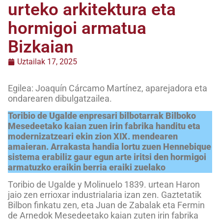
urteko arkitektura eta
hormigoi armatua
Bizkaian
Uztailak 17, 2025
Egilea: Joaquín Cárcamo Martínez, aparejadora eta
ondarearen dibulgatzailea.
Toribio de Ugalde enpresari bilbotarrak Bilboko
Mesedeetako kaian zuen irin fabrika handitu eta
modernizatzeari ekin zion XIX. mendearen
amaieran. Arrakasta handia lortu zuen Hennebique
sistema erabiliz gaur egun arte iritsi den hormigoi
armatuzko eraikin berria eraiki zuelako
Toribio de Ugalde y Molinuelo 1839. urtean Haron
jaio zen errioxar industrialaria izan zen. Gaztetatik
Bilbon finkatu zen, eta Juan de Zabalak eta Fermin
de Arnedok Mesedeetako kaian zuten irin fabrika