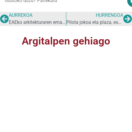
Gustoko duzu? Partekatu
AURREKOA
HURRENGOA
EAEko arkitekturaren emakume aitzindariak: haien ondarea Bizkaiko lurraldean
Pilota jokoa eta plaza, espazioa eta lekua, paisaia eta ondarea
Argitalpen gehiago
2026eko gaia
GURE ESKUETAN
BLOGA
,
GURE ESKUETAN